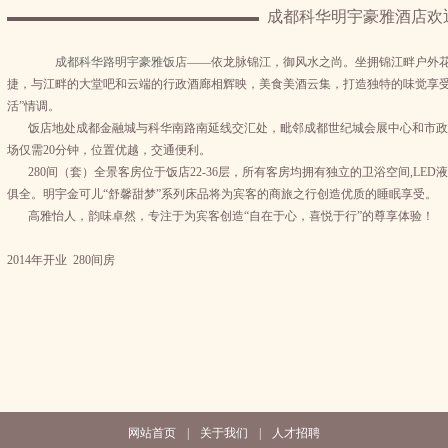
成都科华明宇豪雅酒店欢
成都科华路明宇豪雅饭店
——依龙脉锦江，御风水之尚。坐拥锦江畔户外
捷，与江畔的大堂吧和云端的行政酒廊相辉映，美食美酒云集，打造独特的味觉享受
活”情调。
饭店地处成都金融城与科华南路南延线交汇处，毗邻成都世纪城会展中心和市政
场仅需20分钟，位置优越，交通便利。
280间（套）全景客房位于饭店22-36层，所有客房均拥有独立的卫浴空间,LED
俱全。明宇金可儿“舒馨甜梦”系列床品将为宾客的商旅之行创造优质的睡眠享受。
高雅怡人，韵味卓然，专注于为宾客创造“自在于心，喜悦于行”的尊享体验！
2014年开业 280间房
网站首页
|
关于我们
|
人才招聘