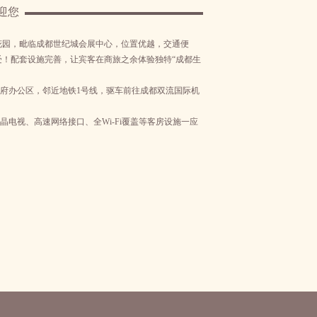
迎您
花园，毗临成都世纪城会展中心，位置优越，交通便
！配套设施完善，让宾客在商旅之余体验独特“成都生
府办公区，邻近地铁1号线，驱车前往成都双流国际机
液晶电视、高速网络接口、全Wi-Fi覆盖等客房设施一应