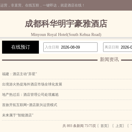
理运营，非直营。在线互联，一键即达，就是酒店在线！
成都科华明宇豪雅酒店
Minyoun Royal Hotel(South Kehua Road)
在线预订
入住日期
离店日期
新闻资讯
福建：酒店主动“弃星”
出境游火热促海外酒店市场全球化发展
地产热过后：酒店管理公司处境尴尬
首旅开拓互联网+酒店新兴运营模式
未来属于“智能酒店”
共 893 条新闻 75/75页
〖首页〗
〖上页〗
〖